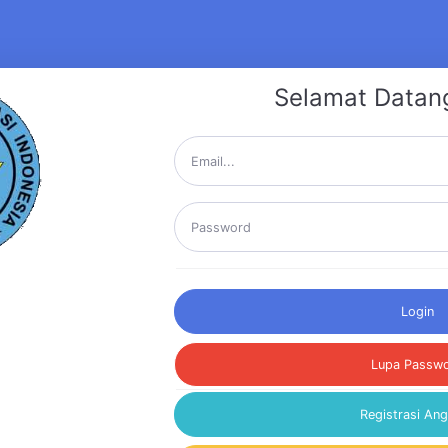
Selamat Datan
Login
Lupa Passw
Registrasi An