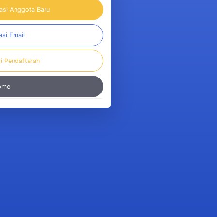
rasi Anggota Baru
asi Email
si Pendaftaran
Home