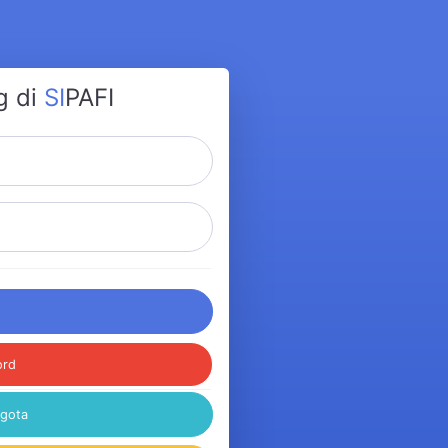
g di
SI
PAFI
ord
ggota